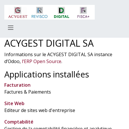
Se rendre au contenu
ACYGEST DIGITAL SA
Informations sur le ACYGEST DIGITAL SA instance
d’Odoo,
l’ERP Open Source
.
Applications installées
Facturation
Factures & Paiements
Site Web
Editeur de sites web d'entreprise
Comptabilité
Gestion de la comptabilité financière et analytique